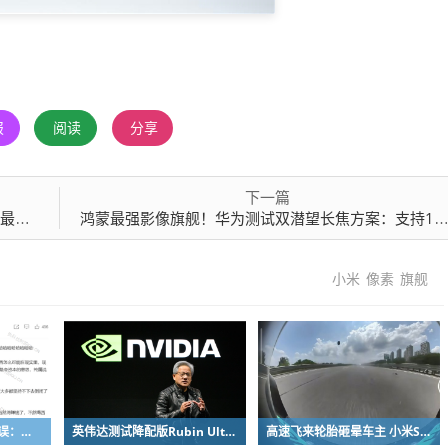
报
阅读
分享
下一篇
km
鸿蒙最强影像旗舰！华为测试双潜望长焦方案：支持10倍光学变焦
小米
像素
旗舰
粉笔公开信自曝决策失误：承认鸡贼 蹭热度 舍不得成本想多收钱
英伟达测试降配版Rubin Ultra GPU：HBM短缺下芯片厂商如何破局
高速飞来轮胎砸晕车主 小米SU7自动断电呼叫120 全程半小时救回一命