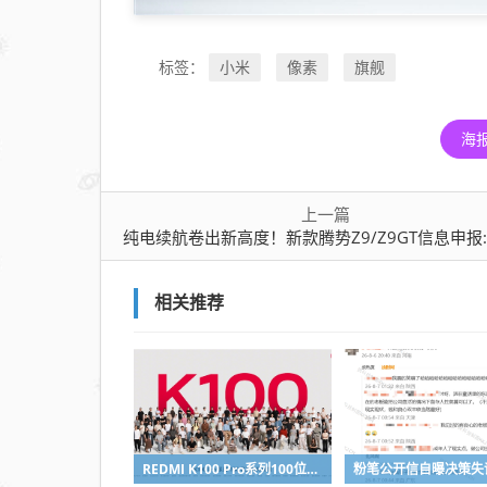
小米
像素
旗舰
标签：
海
上一篇
纯电续航卷出新高度！新款腾势Z9/Z9GT信息申报:最高CLTC达1068
相关推荐
REDMI K100 Pro系列100位工程师代表亮相：设计、工程K90原班人马操刀