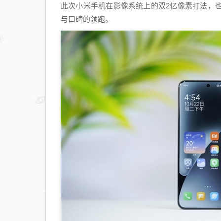
Z9/Z9GT
此次小米手机在影像系统上的双2亿像素打法，
信息申
与口碑的领跑。
报:最高
CLTC达
1068km