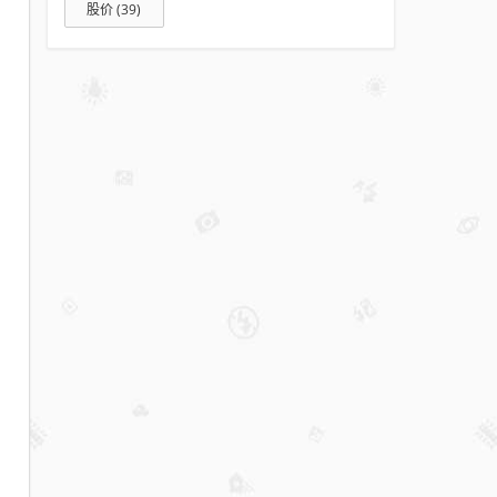
舰！
股价
(39)
华为
测试
双潜
望长
焦方
案：
支持
10
倍光
学变
焦