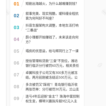
01
短剧出海越火，为什么越难赚到钱？
叙事完美、现实残酷，瑷科缦全程抗
02
衰为何叫好不叫座？
抖音生服架构大调整，本地生活打响
03
“二番战”
蔚小理都开始赚钱了，未来该走向何
04
方？
05
塌房的优思益，给与辉同行上了一课
授信管理和贷款“三查”不到位，潍坊
06
银行临沂分行被罚60万元，相关责任
人被警告
卓翼科技子公司又有300多万元被冻
07
结，两月前刚被冻结近500万元，公
司去年预计亏损至少2.1亿元
多次被罚又“踩线”！青岛银行临沂收
08
两张罚单：分行被罚30万元，兰山支
行被罚30万元
连亏4年后迎新“金主”？珠海中富控制
09
权生变，横琴兴赢拟斥超9亿元入主