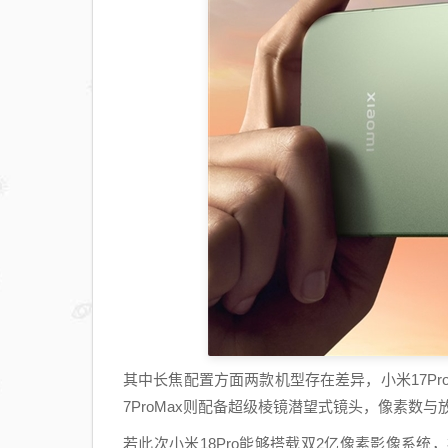
其中长焦配置方面两款机型存在差异，小米17Pr
7ProMax则配备超级棱镜潜望式镜头，像素数与放
若此次小米18Pro能够搭载双2亿像素影像系