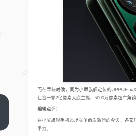
而在早些时候，同为小屏旗舰定位的OPPOFin
包含一颗2亿像素大底主摄、5000万像素超广
纯电续航
编辑点评：
卷出新高
在小屏旗舰手机市场竞争愈发激烈的今天，各家
度！新款
上一篇
争力。
腾势