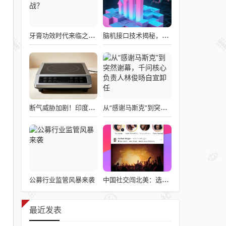
牙膏功效时代来临之际，企业应如何备战？
脑机接口技术揭秘，引领读心术革命的领跑者大盘点
断气威胁加剧！印度民众疯抢电磁炉 制造商将从中国空运部件
从“感谢马斯克”到突然谢幕，千问核心负责人林俊旸自宣卸任
公募行业监管风暴来袭
中国社交闯北美：选择远大于努力
最近发表