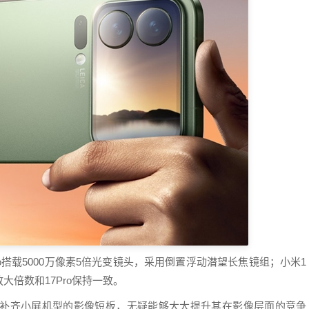
o搭载5000万像素5倍光变镜头，采用倒置浮动潜望长焦镜组；小米1
大倍数和17Pro保持一致。
统，补齐小屏机型的影像短板，无疑能够大大提升其在影像层面的竞争