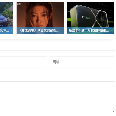
流线溜背设计！享界V8实车亮相：增程版最大续航339km
《影之刃零》预告文案留悬念 玩家：要反向跳票
新显卡不到一月就被伴侣砸烂：小哥哀叹如此脆弱