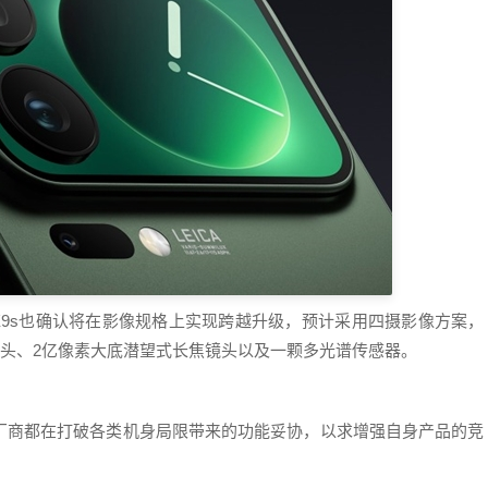
dX9s也确认将在影像规格上实现跨越升级，预计采用四摄影像方案，
角镜头、2亿像素大底潜望式长焦镜头以及一颗多光谱传感器。
厂商都在打破各类机身局限带来的功能妥协，以求增强自身产品的竞