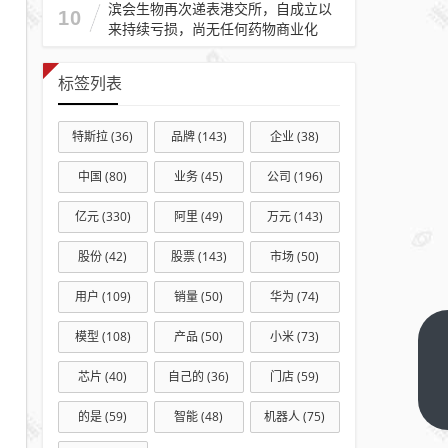
滨会生物再次递表港交所，自成立以
10
来持续亏损，尚无任何药物商业化
标签列表
特斯拉
(36)
品牌
(143)
企业
(38)
中国
(80)
业务
(45)
公司
(196)
亿元
(330)
阿里
(49)
万元
(143)
股份
(42)
股票
(143)
市场
(50)
用户
(109)
销量
(50)
华为
(74)
模型
(108)
产品
(50)
小米
(73)
鸿蒙
最强
芯片
(40)
自己的
(36)
门店
(59)
影像
下一
的是
(59)
智能
(48)
机器人
(75)
篇
旗