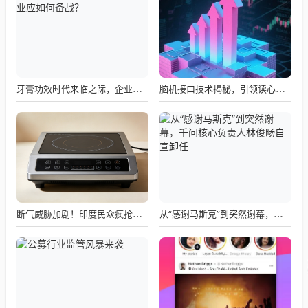
牙膏功效时代来临之际，企业应如何备战？
脑机接口技术揭秘，引领读心术革命的领跑者大盘点
断气威胁加剧！印度民众疯抢电磁炉 制造商将从中国空运部件
从“感谢马斯克”到突然谢幕，千问核心负责人林俊旸自宣卸任