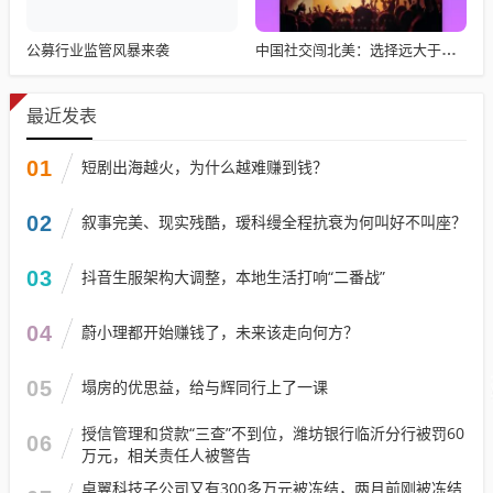
公募行业监管风暴来袭
中国社交闯北美：选择远大于努力
最近发表
01
短剧出海越火，为什么越难赚到钱？
02
叙事完美、现实残酷，瑷科缦全程抗衰为何叫好不叫座？
03
抖音生服架构大调整，本地生活打响“二番战”
04
蔚小理都开始赚钱了，未来该走向何方？
05
塌房的优思益，给与辉同行上了一课
授信管理和贷款“三查”不到位，潍坊银行临沂分行被罚60
06
万元，相关责任人被警告
卓翼科技子公司又有300多万元被冻结，两月前刚被冻结