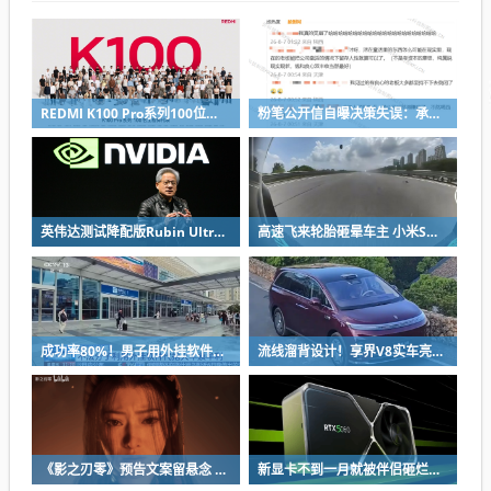
REDMI K100 Pro系列100位工程师代表亮相：设计、工程K90原班人马操刀
粉笔公开信自曝决策失误：承认鸡贼 蹭热度 舍不得成本想多收钱
英伟达测试降配版Rubin Ultra GPU：HBM短缺下芯片厂商如何破局
高速飞来轮胎砸晕车主 小米SU7自动断电呼叫120 全程半小时救回一命
成功率80%！男子用外挂软件抢12306火车票：牟利2万多被判刑
流线溜背设计！享界V8实车亮相：增程版最大续航339km
《影之刃零》预告文案留悬念 玩家：要反向跳票
新显卡不到一月就被伴侣砸烂：小哥哀叹如此脆弱