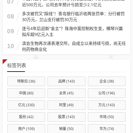
07
近500万元，公司去年预计亏损至少2.1亿元
多次被罚又“踩线”！青岛银行临沂收两张罚单：分行被罚
08
30万元，兰山支行被罚30万元
连亏4年后迎新“金主”？珠海中富控制权生变，横琴兴赢
09
拟斥超9亿元入主
滨会生物再次递表港交所，自成立以来持续亏损，尚无任
10
何药物商业化
标签列表
特斯拉
(36)
品牌
(143)
企业
(38)
中国
(80)
业务
(45)
公司
(196)
亿元
(330)
阿里
(49)
万元
(143)
股份
(42)
股票
(143)
市场
(50)
用户
(109)
销量
(50)
华为
(74)