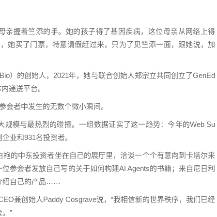
，一位母亲握着竺添的手。她的孩子得了基因疾病，这位母亲从网络上得
到现场，她买了门票，特意请假赶过来，只为了见竺添一面，跟她说，加
Bio）的创始人，2021年，她与联合创始人郑宗立共同创立了GenEd
体内递送平台。
名参会者中发生的无数个微小瞬间。
规模与最热烈的碰撞。一组数据证实了这一趋势：今年的Web Su
初创企业和931名投资者。
白袍的中东投资者坐在自己的展厅里，洽谈一个个有意向到卡塔尔来
参会者发放自己写的关于如何构建AI Agents的书籍；来自尼日利
介绍自己的产品……
CEO兼创始人Paddy Cosgrave说，“我相信新的世界秩序，我们已经
。”