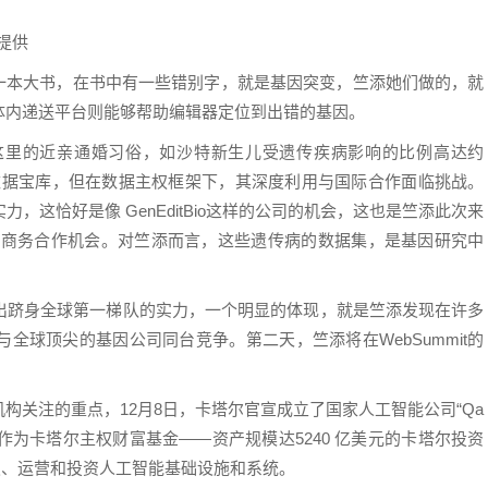
提供
思考成一本大书，在书中有一些错别字，就是基因突变，竺添她们做的，就
体内递送平台则能够帮助编辑器定位到出错的基因。
这里的近亲通婚习俗，如沙特新生儿受遗传疾病影响的比例高达约
数据宝库，但在数据主权框架下，其深度利用与国际合作面临挑战。
这恰好是像 GenEditBio这样的公司的机会，这也是竺添此次来
机会和商务合作机会。对竺添而言，这些遗传病的数据集，是基因研究中
出跻身全球第一梯队的实力，一个明显的体现，就是竺添发现在许多
全球顶尖的基因公司同台竞争。第二天，竺添将在WebSummit的
构关注的重点，12月8日，卡塔尔官宣成立了国家人工智能公司“Qa
将作为卡塔尔主权财富基金——资产规模达5240 亿美元的卡塔尔投资
发、运营和投资人工智能基础设施和系统。