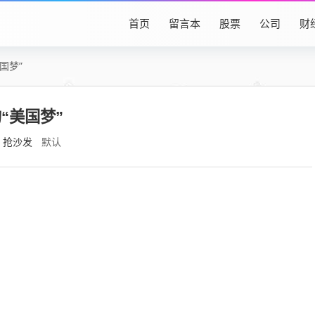
首页
留言本
股票
公司
财
国梦”
“美国梦”
抢沙发
默认