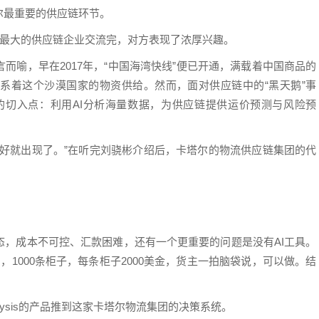
尔最重要的供应链环节。
卡塔尔最大的供应链企业交流完，对方表现了浓厚兴趣。
而喻，早在2017年，“中国海湾快线”便已开通，满载着中国商品的
系着这个沙漠国家的物资供给。然而，面对供应链中的“黑天鹅”事
is的切入点：利用AI分析海量数据，为供应链提供运价预测与风险预
恰好就出现了。”在听完刘骁彬介绍后，卡塔尔的物流供应链集团的代
态，成本不可控、汇款困难，还有一个更重要的问题是没有AI工具。
1000条柜子，每条柜子2000美金，货主一拍脑袋说，可以做。结
lysis的产品推到这家卡塔尔物流集团的决策系统。