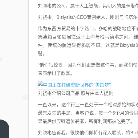
刘骁彬的公司，属于人工智能，其切入的是卡塔
刘骁彬，Bizlysis的CEO兼创始人，刚刚与
作为东西方贸易的十字路口，多哈的战略地位不言
集装箱巨轮每周往返于上海与哈马德港之间。维
件，传统的航运显得脆弱不堪。这就是Bizlys
警。
“他们很惊讶，因为他们正想做这件事，而我们
表表示出了欣喜。
刘骁彬介绍公司产品 照片由本人提供
一直以来，这个行业一直处于一个相对原始的状
最常发生的事是，当客户说，签一个6个月的合同，
果最后供应链运价暴涨，所有利润都被吃完了。
热血
刘骁彬告诉我，很快他们即将有深入联系，将Biz