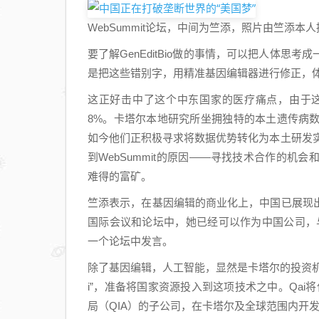
WebSummit论坛，中间为竺添，照片由竺添本人
要了解GenEditBio做的事情，可以把人体
是把这些错别字，用精准基因编辑器进行修正，
这正好击中了这个中东国家的医疗痛点，由于
8%。卡塔尔本地研究所坐拥独特的本土遗传病
如今他们正积极寻求将数据优势转化为本土研发实力，
到WebSummit的原因——寻找技术合作的
难得的富矿。
竺添表示，在基因编辑的商业化上，中国已展现
国际会议和论坛中，她已经可以作为中国公司，与
一个论坛中发言。
除了基因编辑，人工智能，显然是卡塔尔的投资机
i”，准备将国家资源投入到这项技术之中。Qai
局（QIA）的子公司，在卡塔尔及全球范围内开