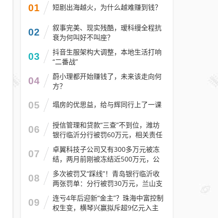
01
短剧出海越火，为什么越难赚到钱？
叙事完美、现实残酷，瑷科缦全程抗
02
衰为何叫好不叫座？
抖音生服架构大调整，本地生活打响
03
“二番战”
蔚小理都开始赚钱了，未来该走向何
04
方？
05
塌房的优思益，给与辉同行上了一课
授信管理和贷款“三查”不到位，潍坊
06
银行临沂分行被罚60万元，相关责任
人被警告
卓翼科技子公司又有300多万元被冻
07
结，两月前刚被冻结近500万元，公
司去年预计亏损至少2.1亿元
多次被罚又“踩线”！青岛银行临沂收
08
两张罚单：分行被罚30万元，兰山支
行被罚30万元
连亏4年后迎新“金主”？珠海中富控制
09
权生变，横琴兴赢拟斥超9亿元入主