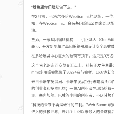
“我希望你们继续做下去。”
在2月初，卡塔尔多哈WebSummit的现场
知，在WebSummit，会有基因编辑公司来
油。
竺添，一家基因编辑机构——引正基因（GenEdit
itBio，开发新型精准基因编辑器和设计安全高效
在多哈展览中心巨大的玻璃穹顶下，这只是3万
这个古老的东西商贸交汇点上，科技正发生着最大
mmit多哈峰会聚集了30274名与会者、1637家
来自卡塔尔投资局、卡塔尔发展银行等戴着头巾
的创业者和投资机构；一位AI创业者在现场给每一位
亚、塞内加尔、巴林等小国的创业者，不厌其烦
“科技的未来不再是硅谷的专利。”Web Summit的
进入的多极世界，是几个世纪以来最大的全球机会