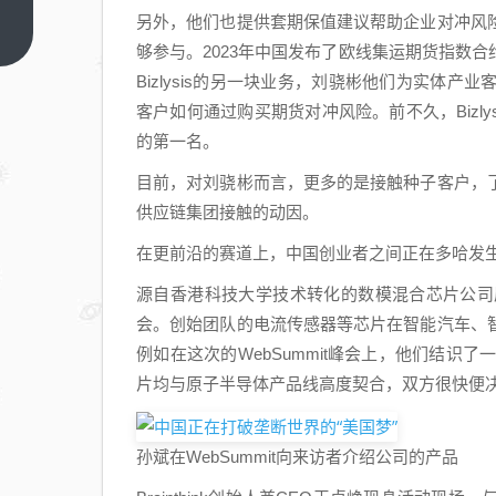
渐
另外，他们也提供套期保值建议帮助企业对冲风
凉：
上一
够参与。2023年中国发布了欧线集运期货指数
篇
被耗
Bizlysis的另一块业务，刘骁彬他们为实体
尽的
客户如何通过购买期货对冲风险。前不久，Bizly
小米
的第一名。
SU7
Ultra
目前，对刘骁彬而言，更多的是接触种子客户，
供应链集团接触的动因。
在更前沿的赛道上，中国创业者之间正在多哈发
源自香港科技大学技术转化的数模混合芯片公司
会。创始团队的电流传感器等芯片在智能汽车、
例如在这次的WebSummit峰会上，他们结识
片均与原子半导体产品线高度契合，双方很快便
孙斌在WebSummit向来访者介绍公司的产品