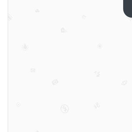
六元
板
下一
篇
面，
反攻
“拼
好
饭”