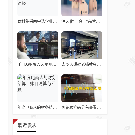
骨科集采两中选企业破产失联 官方罕见通报
泸天化“三合一”高管王斌辞职：高管变动叠加财务、业绩双重压力，公司进入阶段性调整期
千问APP接入大麦测试“一句话买电影票”
太多人想教老铺黄金怎么做生意了
年底电商人的财务结算，账目清算与回顾
同花顺筹码分布查看详解攻略
最近发表