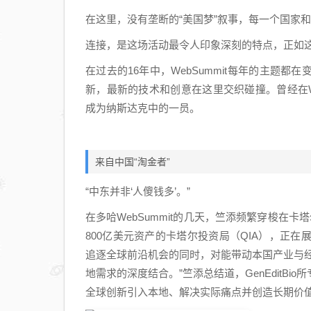
在这里，没有垄断的“美国梦”叙事，每一个国家
连接，是这场活动最令人印象深刻的特点，正如
在过去的16年中，WebSummit每年的主题
新，最新的技术和创意在这里交织碰撞。曾经在W
成为纳斯达克中的一员。
来自中国“淘金者”
“中东并非‘人傻钱多’。”
在多哈WebSummit的几天，竺添频繁穿梭在
800亿美元资产的卡塔尔投资局（QIA），正
追逐全球前沿机会的同时，对能带动本国产业与经
地需求的深度结合。”竺添总结道，GenEditB
全球创新引入本地、解决实际痛点并创造长期价