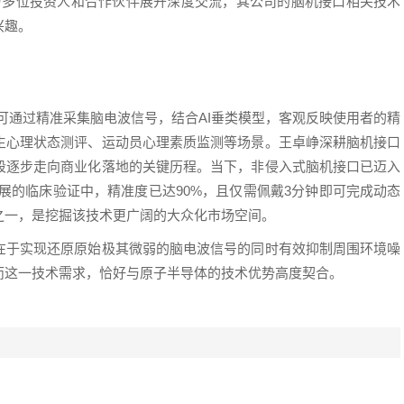
现场，与多位投资人和合作伙伴展开深度交流，其公司的脑机接口相关技术
兴趣。
产品，可通过精准采集脑电波信号，结合AI垂类模型，客观反映使用者的精
生心理状态测评、运动员心理素质监测等场景。王卓峥深耕脑机接口
段逐步走向商业化落地的关键历程。当下，非侵入式脑机接口已迈入
医院开展的临床验证中，精准度已达90%，且仅需佩戴3分钟即可完成动态
之一，是挖掘该技术更广阔的大众化市场空间。
在于实现还原原始极其微弱的脑电波信号的同时有效抑制周围环境噪
而这一技术需求，恰好与原子半导体的技术优势高度契合。