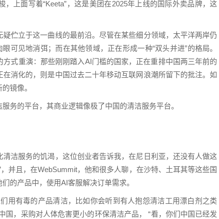
上面写着“Keeta”，这是美团在2025年上线的国际外卖品牌，这
无疑伫立于这一曲线的最前沿。尽管在某些细分领域，太平洋两岸仍
肉眼可见地消弭；而在其他领域，正在形成一种“双头并进”的格局。
的方式重演：那些刚刚踏入AI门槛的国家，正在重排中国两三年前的
正在消化的，则是中国过去二十年移动互联网浪潮所留下的批注。如
新的镜像。
洁服务的平台，其商业逻辑像极了中国的清洁服务平台。
化清洁服务的饥渴，这位创业者告诉我，在尼日利亚，还没有人做这
，并且，在WebSummit，他和很多人聊，在沙特、土耳其等这些国
们的产品中，使用AI客服解决订单需求。
他们用有毒的产品清洁，比如你会听到有人抱怨清洁工用漂白剂之类
中国，采购对人体危害更小的环保清洁产品， “看，你们中国已经发