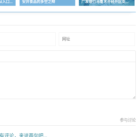
字节ToB变阵，一次新AI入口之争
安井食品的多空之辩
广发银行乌鲁木齐经开区支行被罚20万，涉贷款管理不到位
参与讨论
有评论，来说两句吧...