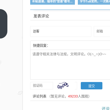
补贴退潮，瑞幸的“悲喜”都写在了外卖里
发表评论
上海
小南
国多
上一
篇
家门
店突
快捷回复：
然停
业，
消费
者年
夜饭
订金
储值
卡退
评论列表
（暂无评论，
49233
人围观）
款
难，
还没