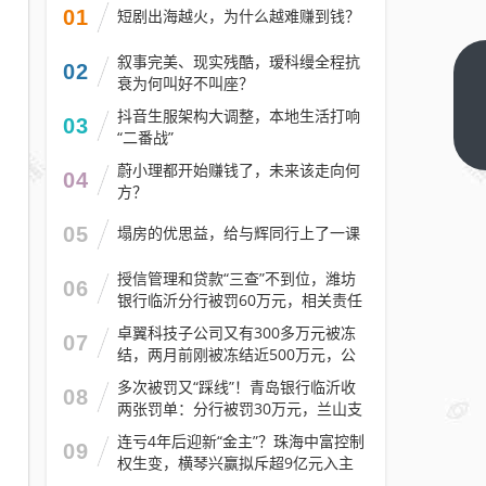
01
短剧出海越火，为什么越难赚到钱？
叙事完美、现实残酷，瑷科缦全程抗
02
腾
衰为何叫好不叫座？
讯
抖音生服架构大调整，本地生活打响
03
元
“二番战”
下
一
宝
蔚小理都开始赚钱了，未来该走向何
04
篇
方？
红
包
05
塌房的优思益，给与辉同行上了一课
口
令
授信管理和贷款“三查”不到位，潍坊
06
银行临沂分行被罚60万元，相关责任
微
人被警告
卓翼科技子公司又有300多万元被冻
信
07
结，两月前刚被冻结近500万元，公
内
司去年预计亏损至少2.1亿元
多次被罚又“踩线”！青岛银行临沂收
恢
08
两张罚单：分行被罚30万元，兰山支
复
行被罚30万元
连亏4年后迎新“金主”？珠海中富控制
可
09
权生变，横琴兴赢拟斥超9亿元入主
复