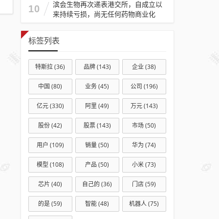
滨会生物再次递表港交所，自成立以
制
10
来持续亏损，尚无任何药物商业化
选
项
标签列表
特斯拉
(36)
品牌
(143)
企业
(38)
中国
(80)
业务
(45)
公司
(196)
亿元
(330)
阿里
(49)
万元
(143)
股份
(42)
股票
(143)
市场
(50)
用户
(109)
销量
(50)
华为
(74)
模型
(108)
产品
(50)
小米
(73)
芯片
(40)
自己的
(36)
门店
(59)
的是
(59)
智能
(48)
机器人
(75)