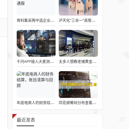
骨科集采两中选企业破产失联 官方罕见通报
泸天化“三合一”高管王斌辞职：高管变动叠加财务、业绩双重压力，公司进入阶段性调整期
千问APP接入大麦测试“一句话买电影票”
太多人想教老铺黄金怎么做生意了
年底电商人的财务结算，账目清算与回顾
同花顺筹码分布查看详解攻略
最近发表