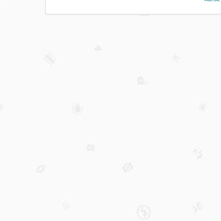
此前
“白
菜
价”
甩卖
核心
业务