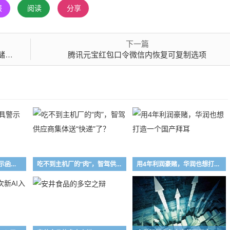
报
阅读
分享
下一篇
业务
腾讯元宝红包口令微信内恢复可复制选项
长兴万乘私募被出具警示函，涉投资运作违规
吃不到主机厂的“肉”，智驾供应商集体送“快递”了？
用4年利润豪赌，华润也想打造一个国产拜耳