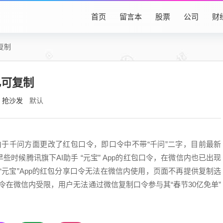
首页
留言本
股票
公司
财
复制
已可复制
抢沙发
默认
由于千问方面更改了红包口令，即口令中不带“千问”二字，目前最新
早些时候腾讯旗下AI助手 “元宝” App的红包口令，在微信内也已出现
手“元宝”App的红包分享口令无法在微信内使用，页面不再提供复制选
口令在微信内受限，用户无法通过微信复制口令参与其“春节30亿免单”