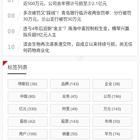
近500万元，公司去年预计亏损至少2.1亿元
多次被罚又“踩线”！青岛银行临沂收两张罚单：分行被罚
08
30万元，兰山支行被罚30万元
连亏4年后迎新“金主”？珠海中富控制权生变，横琴兴赢
09
拟斥超9亿元入主
滨会生物再次递表港交所，自成立以来持续亏损，尚无任
10
何药物商业化
标签列表
特斯拉
(36)
品牌
(143)
企业
(38)
中国
(80)
业务
(45)
公司
(196)
亿元
(330)
阿里
(49)
万元
(143)
股份
(42)
股票
(143)
市场
(50)
用户
(109)
销量
(50)
华为
(74)