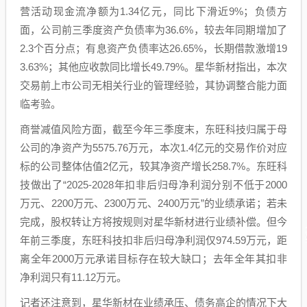
营活动现金流净额为1.34亿元，同比下滑近9%；负债方
面，公司前三季度资产负债率为36.6%，较去年同期增加了
2.3个百分点；有息资产负债率达26.65%，长期借款激增19
3.63%；其他应收款同比增长49.79%。星华新材指出，本次
交易前上市公司无相关行业的管理经验，其协调整合能力面
临考验。
商誉减值风险方面，截至今年三季度末，东旺科技归属于母
公司的净资产为5575.76万元，本次1.4亿元的交易作价对应
标的公司整体估值2亿元，较其净资产增长258.7%。东旺科
技做出了“2025-2028年扣非后归母净利润分别不低于2000
万元、2200万元、2300万元、2400万元”的业绩承诺；若未
完成，股权转让方将按规则对星华新材进行业绩补偿。但今
年前三季度，东旺科技扣非后归母净利润仅974.59万元，距
离全年2000万元承诺目标存在较大缺口；去年全年其扣非
净利润只有11.12万元。
记者还注意到，星华新材在业绩承压、债务高企的情况下大