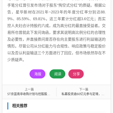
手笔分红曾引发市场对于股东“掏空式分红”的质疑。根据公
告，星华新材在2021年~2023年的年度分红率分别达88.
9%、85.59%、69.81%，这三年累计分红超3.6亿元；而实
控人夫妇合计持股约六成，成为高分红的最直接受益者。交
易所也曾就此下发问询函，要求其说明高比例分红的合理性
及必要性，并直接质问是否存在向主要股东进行利益输送的
情形。尽管公司从分红能力与合规性、响应政策与稳定股价
以及否认利益输送三个方面进行了回应，但市场依然存在不
少质疑声。
海报
阅读
分享
上一篇
下一篇
ST京蓝南非收购计划与控股股东业绩承诺爽约背景揭秘，账面余额仅剩900万元
私募投资逾60亿元参与定增，电子股成热门选择
相关推荐