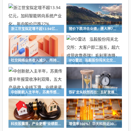
浙江世宝拟定增不超13.94亿元，加码智能转向系统产业化，年内股价已跌27%
猪价下跌冲击业绩，唐人神7月生猪销售收入下降47%，中报预亏超8亿元创新高
社交网络业务收入减少、所持加密货币减值，映宇宙预计上半年净利缩水30%
IPO雷达 泓毅股份闯关北交所：大客户即二股东，超六成营收靠奇瑞！毛利率连降，应收账款高企
中创新航入主半年，苏奥传感半年报营收净利双降，五大产品收入全线下滑，业绩承诺如何破局？
铁矿龙头跃然而出：五矿发展重组铸就A股铁矿采选重要平台
科技股震荡，产业更需“业绩叙事”
增值率166%！华天科技近30亿元并购下周上会，标的华羿微电曾终止IPO