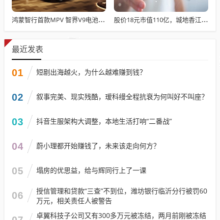
鸿蒙智行首款MPV 智界V9电池信息曝光：WLTC最远续航223km
股价18元市值110亿，城地香江却被查出连续7季财报失真
最近发表
01
短剧出海越火，为什么越难赚到钱？
02
叙事完美、现实残酷，瑷科缦全程抗衰为何叫好不叫座？
03
抖音生服架构大调整，本地生活打响“二番战”
04
蔚小理都开始赚钱了，未来该走向何方？
05
塌房的优思益，给与辉同行上了一课
授信管理和贷款“三查”不到位，潍坊银行临沂分行被罚60
06
万元，相关责任人被警告
卓翼科技子公司又有300多万元被冻结，两月前刚被冻结
07