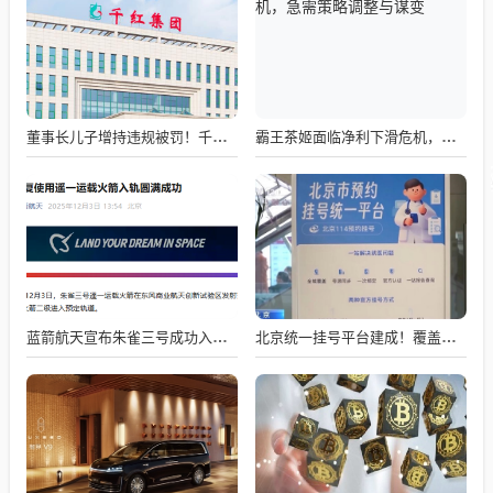
董事长儿子增持违规被罚！千红制药市值128亿，半年净赚2.58亿却踩雷信托5年
霸王茶姬面临净利下滑危机，急需策略调整与谋变
蓝箭航天宣布朱雀三号成功入轨，技术突破五大项，深入排查回收失败原因
北京统一挂号平台建成！覆盖近300家二三甲医院号源